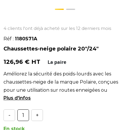
4 clients l'ont déjà acheté sur les 12 derniers mois
Réf :
1180S71A
Chaussettes-neige polaire 20"/24"
126,96 € HT
La paire
Améliorez la sécurité des poids-lourds avec les
chaussettes-neige de la marque Polaire, conçues
pour une utilisation sur routes enneigées ou
verglacée
-
+
En stock