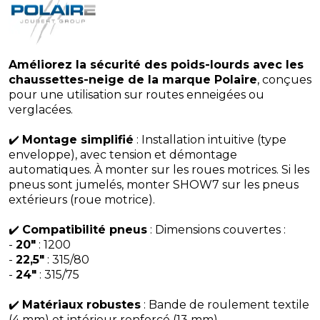
Améliorez la sécurité des poids-lourds avec les
chaussettes-neige de la marque Polaire
, conçues
pour une utilisation sur routes enneigées ou
verglacées.
✔️
Montage simplifié
: Installation intuitive (type
enveloppe), avec tension et démontage
automatiques. À monter sur les roues motrices. Si les
pneus sont jumelés, monter SHOW7 sur les pneus
extérieurs (roue motrice).
✔️
Compatibilité pneus
: Dimensions couvertes :
-
20"
: 1200
-
22,5"
: 315/80
-
24"
: 315/75
✔️
Matériaux robustes
: Bande de roulement textile
(4 mm) et intérieur renforcé (13 mm).