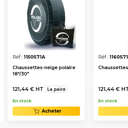
Réf :
1150S71A
Réf :
1160S7
Chaussettes-neige polaire
Chaussettes-
18"/30"
121,44
€ HT
La paire
121,44
€ H
En stock
En stock
Acheter