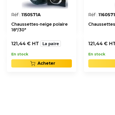
Réf :
1150S71A
Réf :
1160S7
Chaussettes-neige polaire
Chaussettes-
18"/30"
121,44
€ HT
La paire
121,44
€ H
En stock
En stock
Acheter