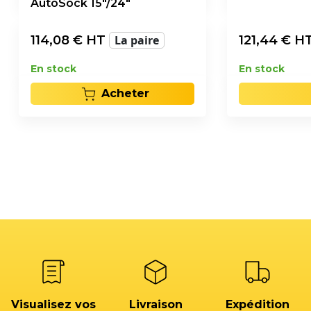
AutoSock 15"/24"
114,08
€ HT
La paire
121,44
€ H
En stock
En stock
Acheter
Visualisez vos
Livraison
Expédition