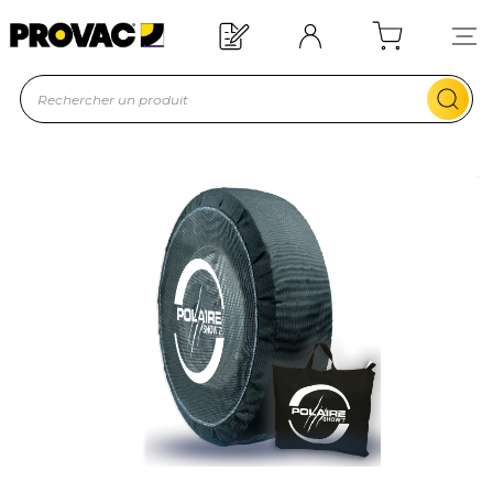
Offre de bienvenue : 20€ offerts !
En savoir plus