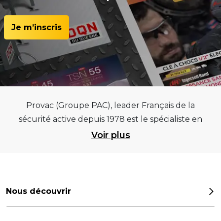
Je m’inscris
Provac (Groupe PAC), leader Français de la
sécurité active depuis 1978 est le spécialiste en
équipements pour garages et centres
Voir plus
automobiles, outillages pneumatiques et
électriques et consommables pneumaticiens au
service du pneumatique. Trouvez parmi les
meilleurs équipements sur des critères de
Nous découvrir
qualité, de pérennité et d’avance technologique
Notre histoire
pour que la roue remplisse au mieux sa mission.