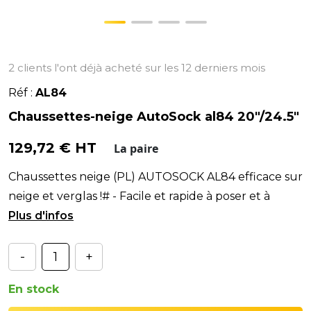
2 clients l'ont déjà acheté sur les 12 derniers mois
Réf :
AL84
Chaussettes-neige AutoSock al84 20"/24.5"
129,72 € HT
La paire
Chaussettes neige (PL) AUTOSOCK AL84 efficace sur
neige et verglas !# - Facile et rapide à poser et à
déposer sans même devoir lire une notice !
-
+
En stock