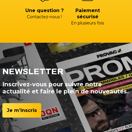
Une question ?
Paiement
sécurisé
Contactez-nous !
En plusieurs fois
NEWSLETTER
Inscrivez-vous pour suivre notre
actualité et faire le plein de nouveautés.
Je m’inscris