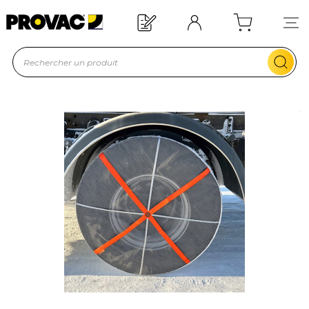
Offre de bienvenue : 20€ offerts !
En savoir plus