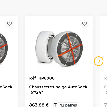
Réf :
HP698C
R
toSock
Chaussettes-neige AutoSock
C
15"/24"
1
863,88
€ HT
12 paires
7