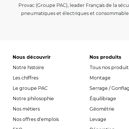
Provac (Groupe PAC), leader Français de la sécur
pneumatiques et électriques et consommables 
de qualité, de pérenn
Provac propose une large gamme d'équipemen
pneus, équilibreuses de roue, contrôleur de
consommables comme les valves pneu tubeless 
optimiser l'efficacité et la productivité de vot
Nous découvrir
Nos produits
leur performance exceptionnelle.
Notre histoire
Tous nos produit
Avec plus de 45 ans d’expérience, PROVAC 
Les chiffres
l’installation et la maintenance des équipement
Montage
composée de professionnels expérimentés et 
Le groupe PAC
Serrage / Gonfla
guider dans le choix des équipements les plus 
Notre philosophie
Équilibrage
four
Nos métiers
Géométrie
Pro
Toutes les activités, y compris
Nos offres d'emplois
Levage