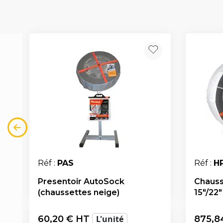
Réf :
PAS
Réf :
H
Presentoir AutoSock
Chauss
(chaussettes neige)
15"/22"
60,20
€ HT
L'unité
875,8