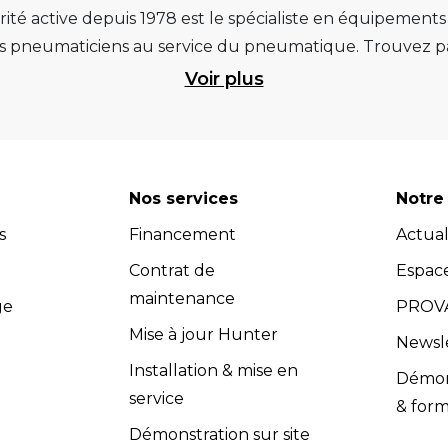
ité active depuis 1978 est le spécialiste en équipement
pneumaticiens au service du pneumatique. Trouvez par
ité et d’avance technologique pour que la roue rempliss
Voir plus
ts et matériels de garage : ponts élévateurs de voitur
 géométrie, compresseurs pistons et à vis, outils de dia
et les masses d’équilibrage... Quels que soient vos be
re atelier. Retrouvez une sélection de marques renommées, 
Nos services
Notre 
 Vous pouvez donc avoir l'assurance d'investir dans des
s
Financement
Actual
dispose d’un service après-vente efficace et propose u
s (contrats de maintenance, extensions de garantie, cont
Contrat de
Espac
compétents dans le domaine de l'équipement de garage.
maintenance
ge
PROVA
adaptés à vos besoins spécifiques. Les équipes Provac co
Mise à jour Hunter
Newsl
nir un soutien technique et répondre à toutes vos quest
Installation & mise en
Démons
vac accorde une grande importance à la satisfaction clie
service
& form
 l’installation et la maintenance, sont conformes aux exig
Démonstration sur site