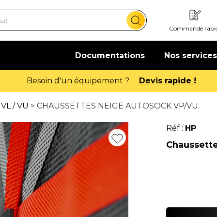
Commande rapi
Documentations
Nos services
Offre de bienvenue : 20€ offerts !
En savoir p
 VL / VU
> CHAUSSETTES NEIGE AUTOSOCK VP/VU
Réf :
HP
Chaussett