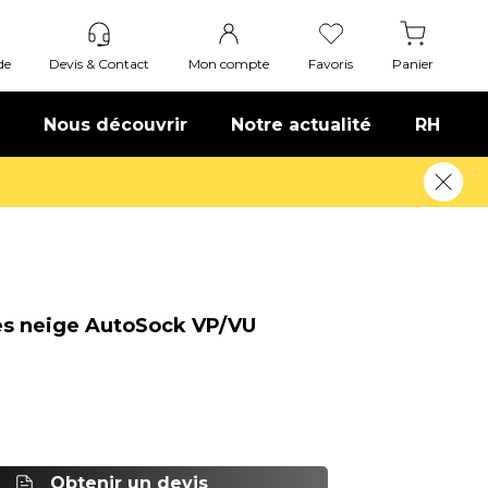
de
Devis & Contact
Mon compte
Favoris
Panier
Nous découvrir
Notre actualité
RH
lus
es neige AutoSock VP/VU
Obtenir un devis