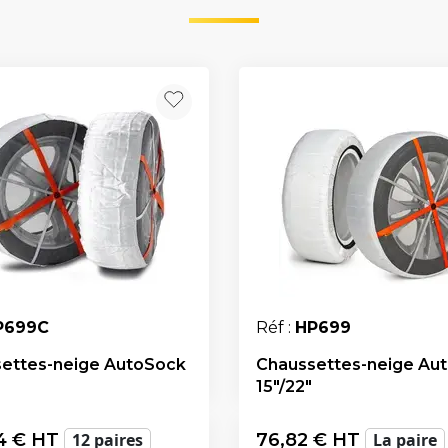
P699C
Réf :
HP699
ettes-neige AutoSock
Chaussettes-neige Au
15"/22"
4
€ HT
12 paires
76,82
€ HT
La paire