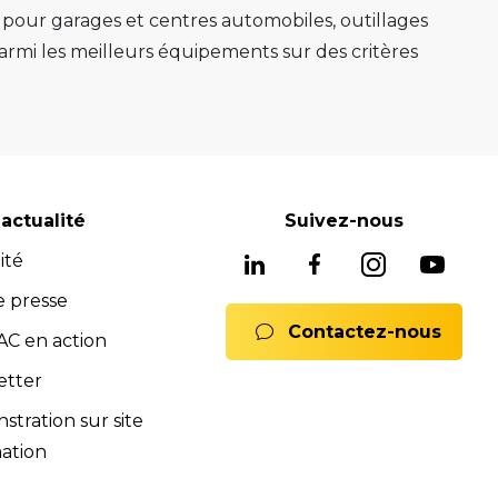
s pour garages et centres automobiles, outillages
mi les meilleurs équipements sur des critères
e au mieux sa mission.
e, ponts 2 colonnes, machines de montage de
gnostic avancés système ADAS, mais aussi les
soins, nous avons les solutions adaptées pour
reconnues pour leur fiabilité, leur durabilité et
actualité
Suivez-nous
 équipements fiables et durables.
ité
ne offre complète de services pour assurer
rats full service, formations). Notre équipe est
e presse
Contactez-nous
 Nous sommes là pour vous conseiller et vous
C en action
mmerciales et SAV sont à votre disposition pour
etter
ions.
tration sur site
nts.
ation
ences de la norme iso 9001:2015.