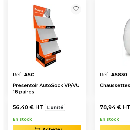
Réf :
ASC
Réf :
AS830
Presentoir AutoSock VP/VU
Chaussettes
18 paires
56,40
€ HT
L'unité
78,94
€ H
En stock
En stock
Acheter