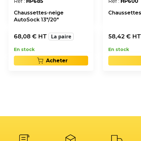
Réf :
HP685
Réf :
HP600
Chaussettes-neige
Chaussettes
AutoSock 13"/20"
68,08
€ HT
La paire
58,42
€ H
En stock
En stock
Acheter