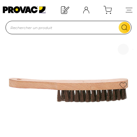
Offre de bienvenue : 20€ offerts !
En savoir plus