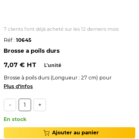
7 clients l'ont déjà acheté sur les 12 derniers mois
Réf :
10645
Brosse a poils durs
7,07 € HT
L'unité
Brosse à poils durs (Longueur : 27 cm) pour
dérouiller les jantes.
-
+
En stock
Ajouter au panier