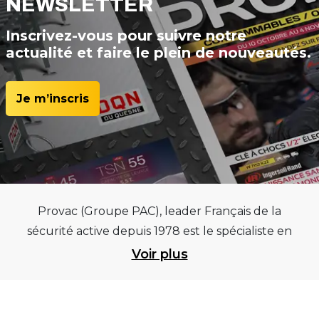
NEWSLETTER
Inscrivez-vous pour suivre notre
actualité et faire le plein de nouveautés.
Je m’inscris
Provac (Groupe PAC), leader Français de la
sécurité active depuis 1978 est le spécialiste en
équipements pour garages et centres
Voir plus
automobiles, outillages pneumatiques et
électriques et consommables pneumaticiens au
service du pneumatique. Trouvez parmi les