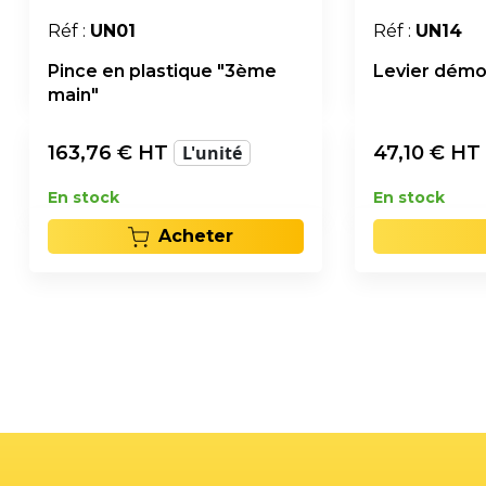
Réf :
UN01
Réf :
UN14
Pince en plastique "3ème
Levier démo
main"
163,76
€ HT
L'unité
47,10
€ HT
En stock
En stock
Acheter