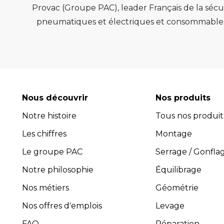
Provac (Groupe PAC), leader Français de la sécur
pneumatiques et électriques et consommables 
de qualité, de pérenn
Provac propose une large gamme d'équipemen
pneus, équilibreuses de roue, contrôleur de
consommables comme les valves pneu tubeless 
optimiser l'efficacité et la productivité de vot
Nous découvrir
Nos produits
leur performance exceptionnelle.
Notre histoire
Tous nos produit
Avec plus de 45 ans d’expérience, PROVAC 
Les chiffres
l’installation et la maintenance des équipement
Montage
composée de professionnels expérimentés et 
Le groupe PAC
Serrage / Gonfla
guider dans le choix des équipements les plus 
Notre philosophie
Équilibrage
four
Nos métiers
Géométrie
Pro
Toutes les activités, y compris
Nos offres d'emplois
Levage
FAQ
Réparation