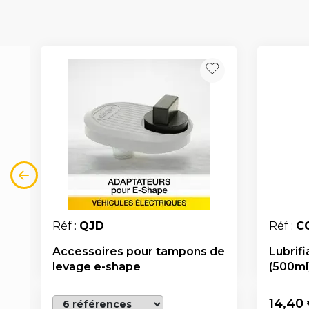
Réf :
QJD
Réf :
C
Accessoires pour tampons de
Lubrifi
levage e-shape
(500ml
14,40