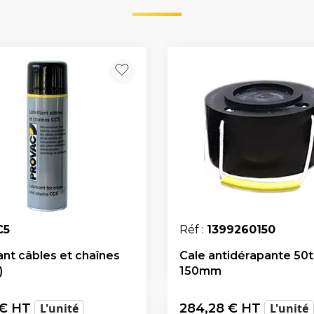
C5
Réf :
1399260150
ant câbles et chaînes
Cale antidérapante 50t -
)
150mm
€ HT
L'unité
284,28
€ HT
L'unité