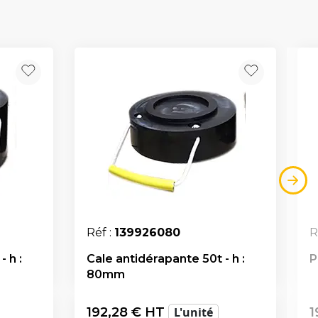
Réf :
139926080
R
 h :
Cale antidérapante 50t - h :
P
80mm
192,28
€ HT
L'unité
1