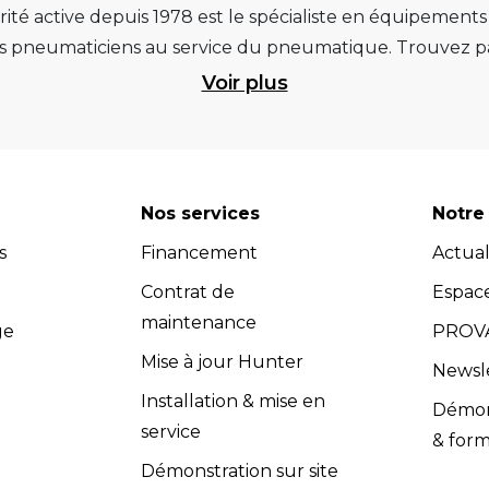
ité active depuis 1978 est le spécialiste en équipement
pneumaticiens au service du pneumatique. Trouvez par
ité et d’avance technologique pour que la roue rempliss
Voir plus
ts et matériels de garage : ponts élévateurs de voitur
 géométrie, compresseurs pistons et à vis, outils de dia
et les masses d’équilibrage... Quels que soient vos be
re atelier. Retrouvez une sélection de marques renommées, 
Nos services
Notre 
 Vous pouvez donc avoir l'assurance d'investir dans des
s
Financement
Actual
dispose d’un service après-vente efficace et propose u
s (contrats de maintenance, extensions de garantie, cont
Contrat de
Espac
compétents dans le domaine de l'équipement de garage.
maintenance
ge
PROVA
adaptés à vos besoins spécifiques. Les équipes Provac co
Mise à jour Hunter
Newsl
nir un soutien technique et répondre à toutes vos quest
Installation & mise en
Démons
vac accorde une grande importance à la satisfaction clie
service
& form
 l’installation et la maintenance, sont conformes aux exig
Démonstration sur site