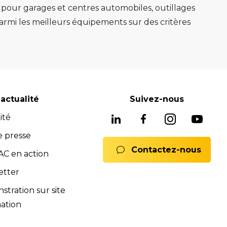
s pour garages et centres automobiles, outillages
mi les meilleurs équipements sur des critères
e au mieux sa mission.
e, ponts 2 colonnes, machines de montage de
gnostic avancés système ADAS, mais aussi les
soins, nous avons les solutions adaptées pour
reconnues pour leur fiabilité, leur durabilité et
actualité
Suivez-nous
 équipements fiables et durables.
ité
ne offre complète de services pour assurer
rats full service, formations). Notre équipe est
e presse
Contactez-nous
 Nous sommes là pour vous conseiller et vous
C en action
mmerciales et SAV sont à votre disposition pour
etter
ions.
tration sur site
nts.
ation
ences de la norme iso 9001:2015.