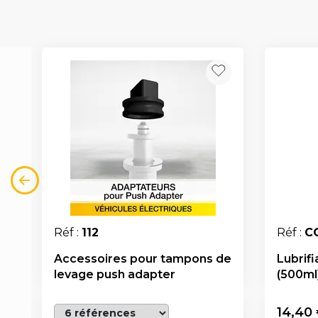
Réf :
112
Réf :
C
Accessoires pour tampons de
Lubrifi
levage push adapter
(500ml
14,40