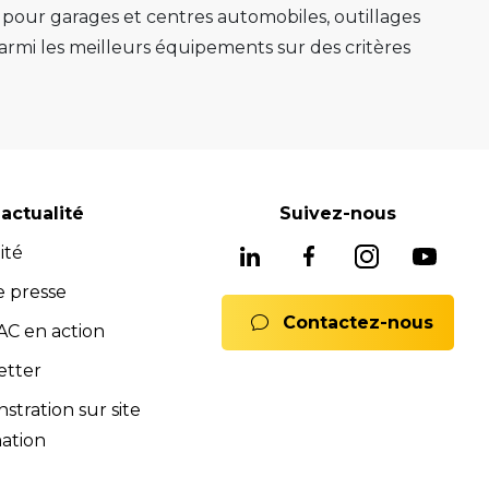
s pour garages et centres automobiles, outillages
mi les meilleurs équipements sur des critères
e au mieux sa mission.
e, ponts 2 colonnes, machines de montage de
gnostic avancés système ADAS, mais aussi les
soins, nous avons les solutions adaptées pour
reconnues pour leur fiabilité, leur durabilité et
actualité
Suivez-nous
 équipements fiables et durables.
ité
ne offre complète de services pour assurer
rats full service, formations). Notre équipe est
e presse
Contactez-nous
 Nous sommes là pour vous conseiller et vous
C en action
mmerciales et SAV sont à votre disposition pour
etter
ions.
tration sur site
nts.
ation
ences de la norme iso 9001:2015.