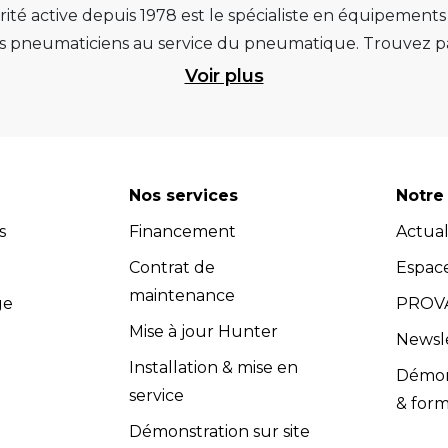
ité active depuis 1978 est le spécialiste en équipement
pneumaticiens au service du pneumatique. Trouvez par
ité et d’avance technologique pour que la roue rempliss
Voir plus
ts et matériels de garage : ponts élévateurs de voitur
 géométrie, compresseurs pistons et à vis, outils de dia
et les masses d’équilibrage... Quels que soient vos be
re atelier. Retrouvez une sélection de marques renommées, 
Nos services
Notre 
 Vous pouvez donc avoir l'assurance d'investir dans des
s
Financement
Actual
dispose d’un service après-vente efficace et propose u
s (contrats de maintenance, extensions de garantie, cont
Contrat de
Espac
compétents dans le domaine de l'équipement de garage.
maintenance
ge
PROVA
adaptés à vos besoins spécifiques. Les équipes Provac co
Mise à jour Hunter
Newsl
nir un soutien technique et répondre à toutes vos quest
Installation & mise en
Démons
vac accorde une grande importance à la satisfaction clie
service
& form
 l’installation et la maintenance, sont conformes aux exig
Démonstration sur site