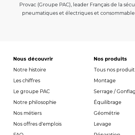
Provac (Groupe PAC), leader Français de la sécur
pneumatiques et électriques et consommables 
de qualité, de pérenn
Provac propose une large gamme d'équipemen
pneus, équilibreuses de roue, contrôleur de
consommables comme les valves pneu tubeless 
optimiser l'efficacité et la productivité de vot
Nous découvrir
Nos produits
leur performance exceptionnelle.
Notre histoire
Tous nos produit
Avec plus de 45 ans d’expérience, PROVAC 
Les chiffres
l’installation et la maintenance des équipement
Montage
composée de professionnels expérimentés et 
Le groupe PAC
Serrage / Gonfla
guider dans le choix des équipements les plus 
Notre philosophie
Équilibrage
four
Nos métiers
Géométrie
Pro
Toutes les activités, y compris
Nos offres d'emplois
Levage
FAQ
Réparation