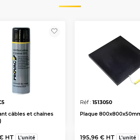
C5
Réf :
1513050
ant câbles et chaînes
Plaque 800x800x50m
)
€ HT
L'unité
195,96
€ HT
L'unité