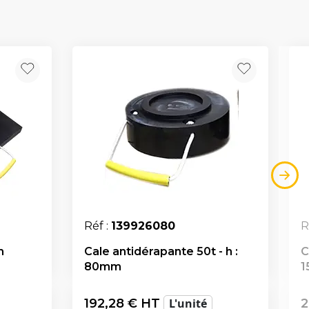
Réf :
139926080
R
m
Cale antidérapante 50t - h :
C
80mm
1
192,28
€ HT
L'unité
2