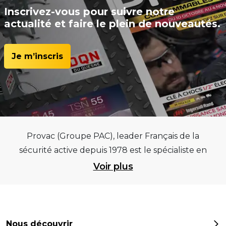
Inscrivez-vous pour suivre notre
actualité et faire le plein de nouveautés.
Je m’inscris
Provac (Groupe PAC), leader Français de la
sécurité active depuis 1978 est le spécialiste en
équipements pour garages et centres
Voir plus
automobiles, outillages pneumatiques et
électriques et consommables pneumaticiens au
service du pneumatique. Trouvez parmi les
meilleurs équipements sur des critères de
Nous découvrir