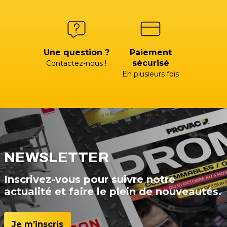
Une question ?
Paiement
sécurisé
Contactez-nous !
En plusieurs fois
NEWSLETTER
Inscrivez-vous pour suivre notre
actualité et faire le plein de nouveautés.
Je m’inscris