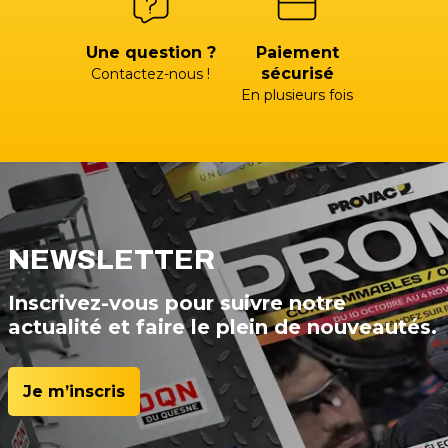
Une question ?
Paiement
sécurisé
Contactez-nous !
En plusieurs fois
NEWSLETTER
Inscrivez-vous pour suivre notre
actualité et faire le plein de nouveautés.
Je m’inscris