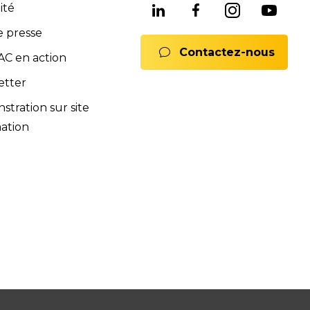
ité
ne offre complète de services pour assurer
rats full service, formations). Notre équipe est
e presse
Contactez-nous
 Nous sommes là pour vous conseiller et vous
C en action
mmerciales et SAV sont à votre disposition pour
etter
ions.
tration sur site
nts.
ation
ences de la norme iso 9001:2015.