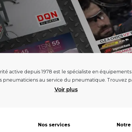
ité active depuis 1978 est le spécialiste en équipement
pneumaticiens au service du pneumatique. Trouvez par
ité et d’avance technologique pour que la roue rempliss
Voir plus
ts et matériels de garage : ponts élévateurs de voitur
 géométrie, compresseurs pistons et à vis, outils de dia
et les masses d’équilibrage... Quels que soient vos be
re atelier. Retrouvez une sélection de marques renommées, 
Nos services
Notre 
 Vous pouvez donc avoir l'assurance d'investir dans des