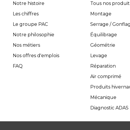
Notre histoire
Tous nos produit
Avec plus de 45 ans d’expérience, PROVAC 
Les chiffres
l’installation et la maintenance des équipement
Montage
composée de professionnels expérimentés et 
Le groupe PAC
Serrage / Gonfla
guider dans le choix des équipements les plus 
Notre philosophie
Équilibrage
four
Nos métiers
Géométrie
Pro
Toutes les activités, y compris
Nos offres d'emplois
Levage
FAQ
Réparation
Air comprimé
Produits hiverna
Mécanique
Diagnostic ADAS