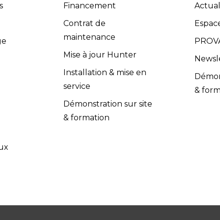
s
Financement
Actual
dispose d’un service après-vente efficace et propose u
s (contrats de maintenance, extensions de garantie, cont
Contrat de
Espac
compétents dans le domaine de l'équipement de garage.
maintenance
ge
PROVA
adaptés à vos besoins spécifiques. Les équipes Provac co
Mise à jour Hunter
Newsl
nir un soutien technique et répondre à toutes vos quest
Installation & mise en
Démons
vac accorde une grande importance à la satisfaction clie
service
& form
 l’installation et la maintenance, sont conformes aux exig
Démonstration sur site
& formation
ux