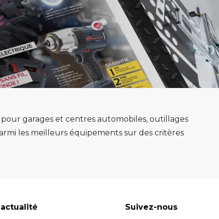
s pour garages et centres automobiles, outillages
mi les meilleurs équipements sur des critères
e au mieux sa mission.
e, ponts 2 colonnes, machines de montage de
gnostic avancés système ADAS, mais aussi les
soins, nous avons les solutions adaptées pour
reconnues pour leur fiabilité, leur durabilité et
actualité
Suivez-nous
 équipements fiables et durables.