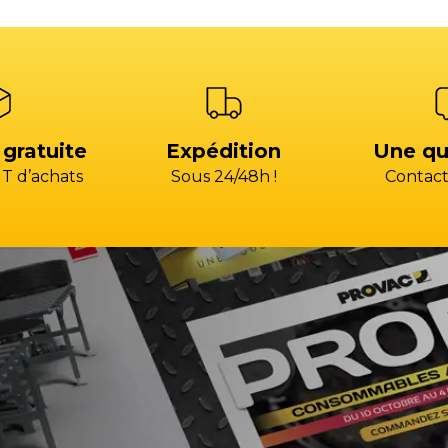
 gratuite
Expédition
Une qu
T d’achats
Sous 24/48h !
Contact