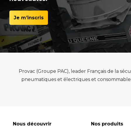
Je m’inscris
Provac (Groupe PAC), leader Français de la sécur
pneumatiques et électriques et consommables 
de qualité, de pérenn
Provac propose une large gamme d'équipemen
pneus, équilibreuses de roue, contrôleur de
consommables comme les valves pneu tubeless 
optimiser l'efficacité et la productivité de vot
Nous découvrir
Nos produits
leur performance exceptionnelle.