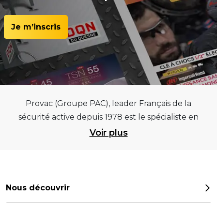
Je m’inscris
Provac (Groupe PAC), leader Français de la
sécurité active depuis 1978 est le spécialiste en
équipements pour garages et centres
Voir plus
automobiles, outillages pneumatiques et
électriques et consommables pneumaticiens au
service du pneumatique. Trouvez parmi les
meilleurs équipements sur des critères de
Nous découvrir
qualité, de pérennité et d’avance technologique
Notre histoire
pour que la roue remplisse au mieux sa mission.