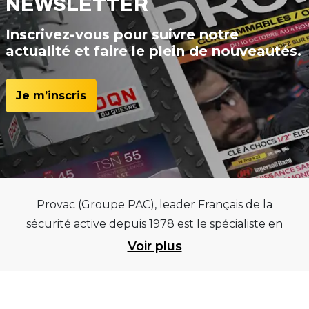
NEWSLETTER
Inscrivez-vous pour suivre notre
actualité et faire le plein de nouveautés.
Je m’inscris
Provac (Groupe PAC), leader Français de la
sécurité active depuis 1978 est le spécialiste en
équipements pour garages et centres
Voir plus
automobiles, outillages pneumatiques et
électriques et consommables pneumaticiens au
service du pneumatique. Trouvez parmi les