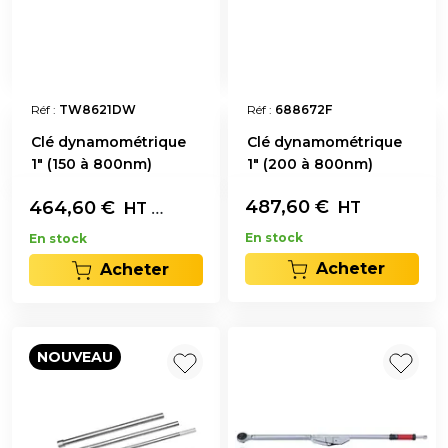
Réf :
TW8621DW
Réf :
688672F
Clé dynamométrique
Clé dynamométrique
1" (150 à 800nm)
1" (200 à 800nm)
487,60
€
464,60
€
L'unité
HT
HT
En stock
En stock
Acheter
Acheter
NOUVEAU