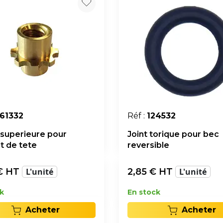
61332
Réf :
124532
superieure pour
Joint torique pour bec
t de tete
reversible
€ HT
L'unité
2,85
€ HT
L'unité
k
En stock
Acheter
Acheter