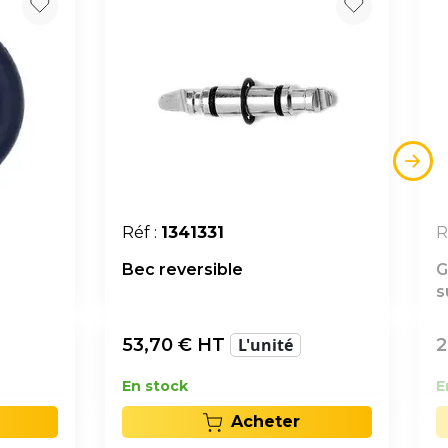
Réf :
1341331
R
Bec reversible
G
s
53,70
€ HT
L'unité
2
En stock
E
Acheter