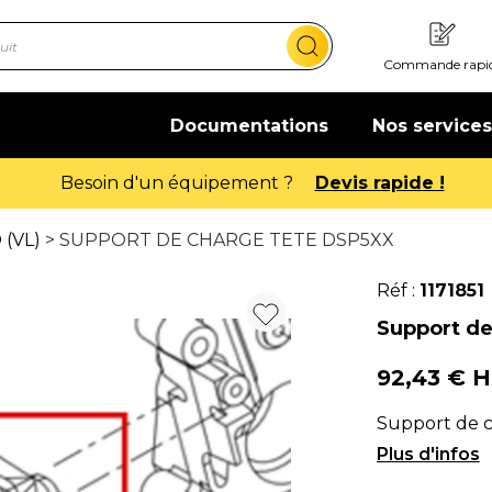
Commande rapi
Documentations
Nos services
Offre de bienvenue : 20€ offerts !
 (VL)
> SUPPORT DE CHARGE TETE DSP5XX
Réf :
1171851
Support de
92,43 € 
Support de c
DSP5XX.