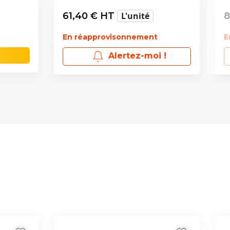
61,40
€ HT
L'unité
8
En réapprovisonnement
E
Alertez-moi !