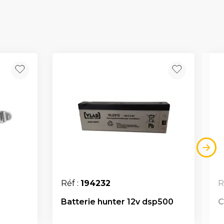
Réf :
194232
R
Batterie hunter 12v dsp500
C