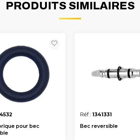
PRODUITS SIMILAIRES
24532
Réf :
1341331
torique pour bec
Bec reversible
ible