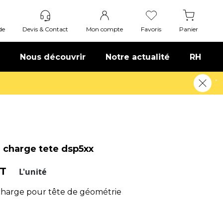
de
Devis & Contact
Mon compte
Favoris
Panier
Nous découvrir
Notre actualité
RH
En savoir plus
 charge tete dsp5xx
HT
L'unité
harge pour tête de géométrie