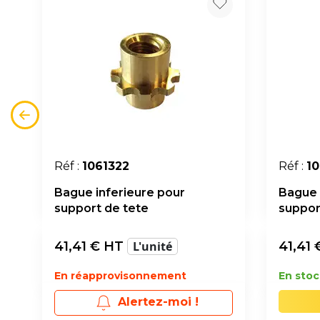
Réf :
1061322
Réf :
10
Bague inferieure pour
Bague 
support de tete
suppor
41,41
€ HT
L'unité
41,41
En réapprovisonnement
En stoc
Alertez-moi !