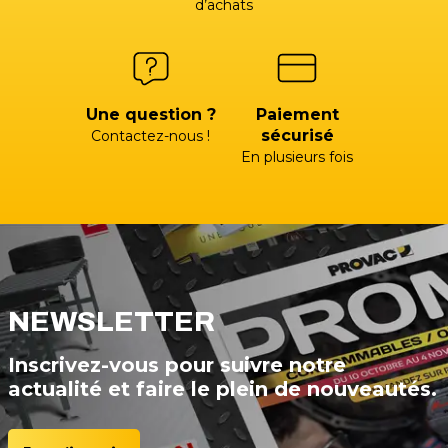
d’achats
Une question ?
Paiement
sécurisé
Contactez-nous !
En plusieurs fois
NEWSLETTER
Inscrivez-vous pour suivre notre
actualité et faire le plein de nouveautés.