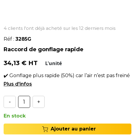
4 clients l'ont déjà acheté sur les 12 derniers mois
Réf :
3285G
Raccord de gonflage rapide
34,13 € HT
L'unité
✔️ Gonflage plus rapide (50%) car l’air n’est pas freiné
par l’intérieur de valve.✔️ Outil 100% métallique.
-
+
En stock
Ajouter au panier