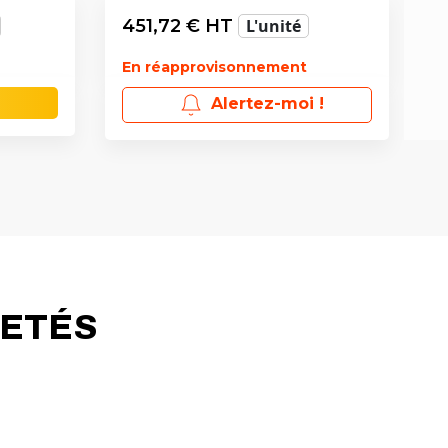
451,72
€ HT
L'unité
En réapprovisonnement
Alertez-moi !
HETÉS