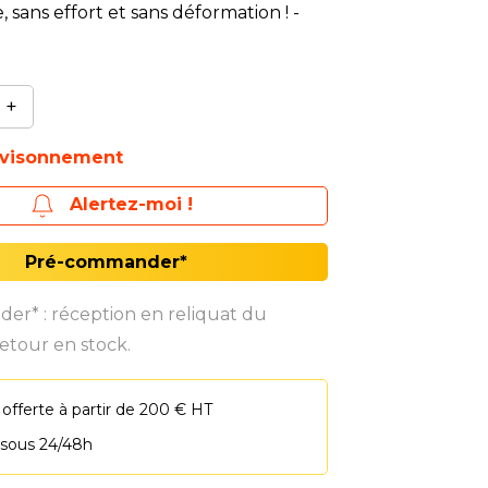
, sans effort et sans déformation ! -
+
ovisonnement
Alertez-moi !
Pré-commander*
r* : réception en reliquat du
etour en stock.
 offerte à partir de 200 € HT
 sous 24/48h