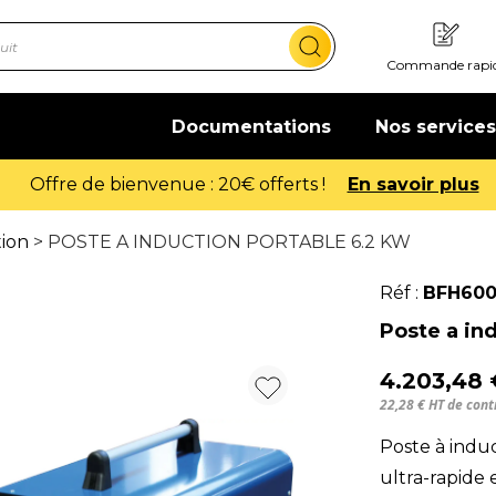
Commande rapi
Documentations
Nos services
tion
> POSTE A INDUCTION PORTABLE 6.2 KW
Réf :
BFH60
Poste a in
4.203,48
22,28 € HT de con
Poste à indu
ultra-rapide 