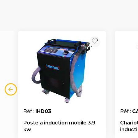
Réf :
IHD03
Réf :
C
Poste à induction mobile 3.9
Chario
kw
induct