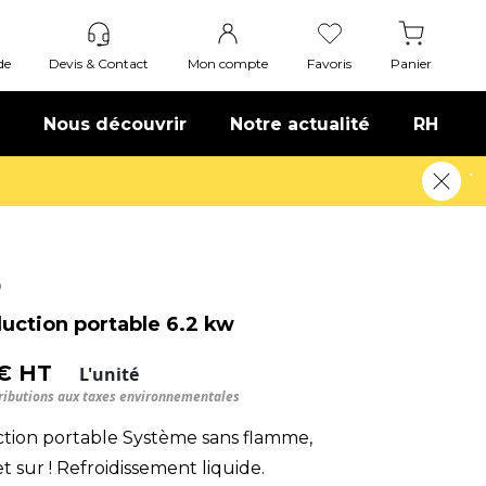
de
Devis & Contact
Mon compte
Favoris
Panier
Nous découvrir
Notre actualité
RH
Besoin d'un équipement ?
Devis rapide !
0
duction portable 6.2 kw
 € HT
L'unité
tributions aux taxes environnementales
ction portable Système sans flamme,
et sur ! Refroidissement liquide.