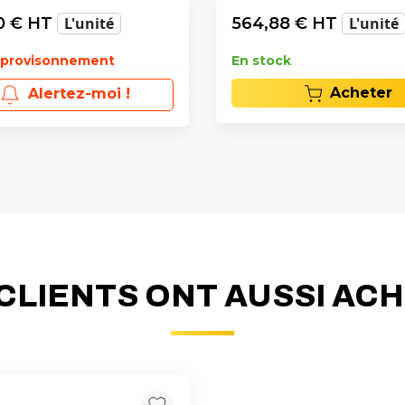
0
€ HT
L'unité
564,88
€ HT
L'unité
pprovisonnement
En stock
Acheter
Alertez-moi !
CLIENTS ONT AUSSI AC