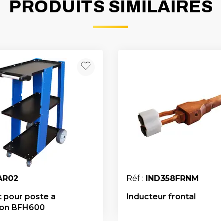
PRODUITS SIMILAIRES
AR02
Réf :
IND358FRNM
t pour poste a
Inducteur frontal
ion BFH600