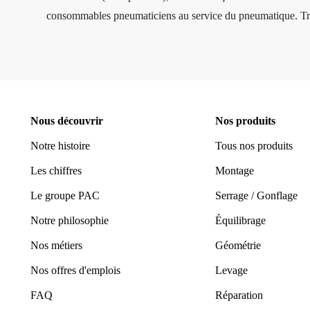
consommables pneumaticiens au service du pneumatique. Trouv
Provac propose une large gamme d'équipements et matériel
géométrie, compresseurs pistons et à vis, outils de diagn
soient vos besoins, nous avons les solutions adaptées pour op
leur durabilité et leur performan
Nous découvrir
Nos produits
Avec plus de 45 ans d’expérience, PROVAC dispose d’un serv
Notre histoire
Tous nos produits
(contrats de maintenance, extensions de garantie, contrats f
Les chiffres
garage. Nous sommes là pour vous conseiller et vous guide
Montage
disp
Le groupe PAC
Serrage / Gonflage
Notre philosophie
Équilibrage
Toutes les activités, y 
Nos métiers
Géométrie
Nos offres d'emplois
Levage
FAQ
Réparation