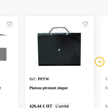
Réf :
PPTW
R
e
Plateau pivotant zingue
B
L'unité
420,44
€ HT
0