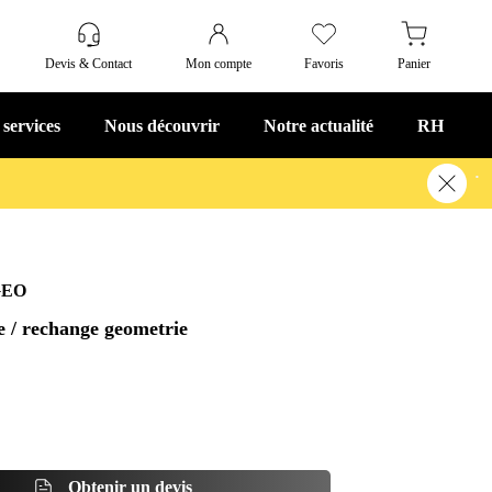
Devis & Contact
Mon compte
Favoris
Panier
 services
Nous découvrir
Notre actualité
RH
s !
En savoir plus
GEO
e / rechange geometrie
Obtenir un devis