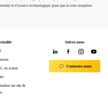
rennité et d’avance technologique pour que la roue remplisse
de montage de pneus, équilibreuses de roue, contrôleur de
ves pneu tubeless et les masses d’équilibrage... Quels que
sélection de marques renommées, reconnues pour leur fiabilité,
s équipements fiables et durables.
ctualité
Suivez-nous
ur assurer l’installation et la maintenance des équipements
é
expérimentés et compétents dans le domaine de l'équipement de
iques. Les équipes Provac commerciales et SAV sont à votre
presse
Contactez-nous
ions.
 en action
ter
e la norme iso 9001:2015.
ration sur site &
on