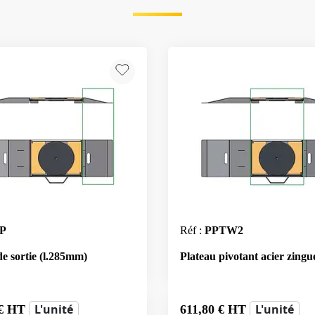
P
Réf :
PPTW2
e sortie (l.285mm)
Plateau pivotant acier zingu
L'unité
L'unité
€ HT
611,80
€ HT