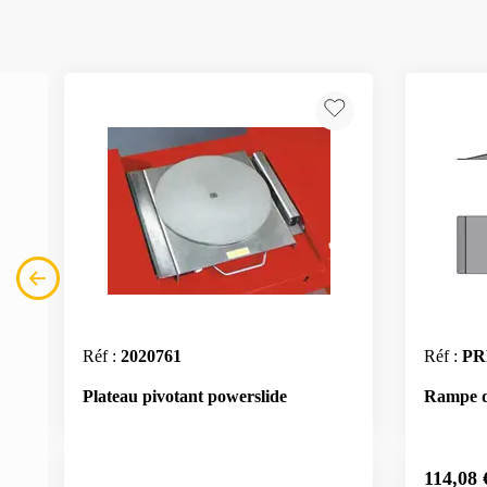
Réf :
2020761
Réf :
PR
Plateau pivotant powerslide
Rampe d
114,08