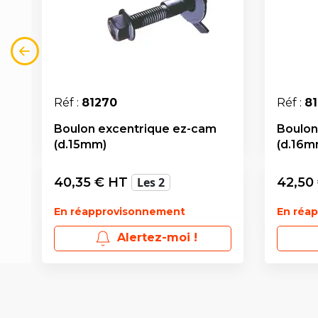
Réf :
81270
Réf :
8
Boulon excentrique ez-cam
Boulon
(d.15mm)
(d.16m
40,35
€ HT
Les 2
42,50
En réapprovisonnement
En réa
Alertez-moi !