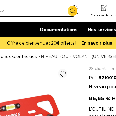
Commande rapi
Documentations
Nos services
Offre de bienvenue : 20€ offerts !
En savoir plus
lons excentriques
> NIVEAU POUR VOLANT (UNIVERSE
28 clients l'o
Réf :
921001
Niveau pour
86,85 € 
L'OUTIL INDI