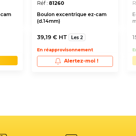
Réf :
81260
R
z-cam
Boulon excentrique ez-cam
E
(d.14mm)
m
39,19
€ HT
Les 2
1
En réapprovisonnement
E
Alertez-moi !