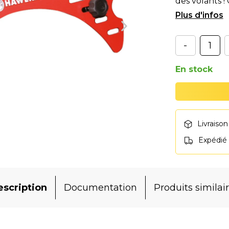
des volants !
volant sur le
-
En stock
Livraison
Expédié
scription
Documentation
Produits similai