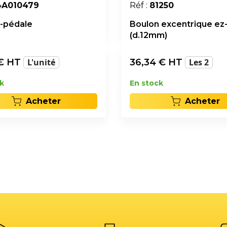
4A010479
Réf :
81250
-pédale
Boulon excentrique e
(d.12mm)
€ HT
L'unité
36,34
€ HT
Les 2
k
En stock
Acheter
Acheter