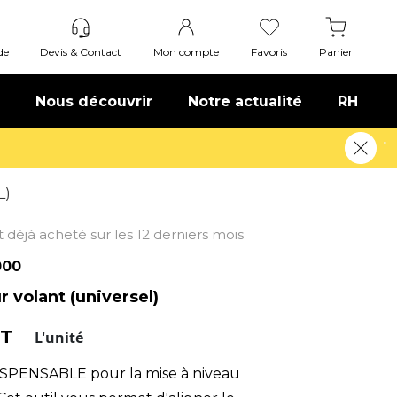
de
Devis & Contact
Mon compte
Favoris
Panier
Nous découvrir
Notre actualité
RH
L)
nt déjà acheté sur les 12 derniers mois
000
 volant (universel)
HT
L'unité
SPENSABLE pour la mise à niveau