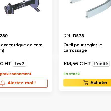
1280
Réf :
D578
 excentrique ez-cam
Outil pour regler le
m)
carrossage
€ HT
Les 2
108,56
€ HT
L'unité
pprovisonnement
En stock
Acheter
Alertez-moi !