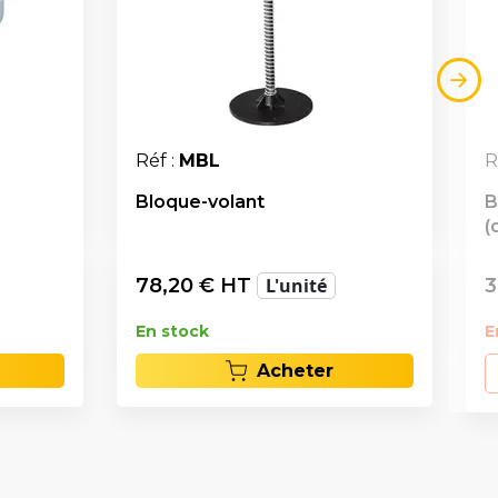
Réf :
MBL
R
Bloque-volant
B
(
78,20
€ HT
L'unité
3
En stock
E
Acheter