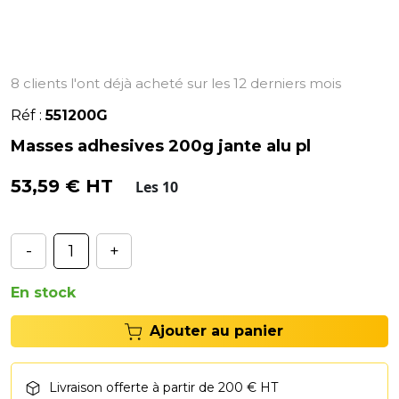
8 clients l'ont déjà acheté sur les 12 derniers mois
Réf :
551200G
Masses adhesives 200g jante alu pl
53,59 € HT
Les 10
-
+
En stock
Ajouter au panier
Livraison offerte à partir de 200 € HT