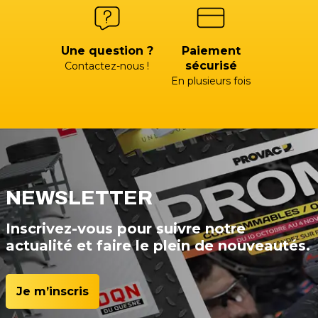
Une question ?
Paiement
sécurisé
Contactez-nous !
En plusieurs fois
NEWSLETTER
Inscrivez-vous pour suivre notre
actualité et faire le plein de nouveautés.
Je m’inscris