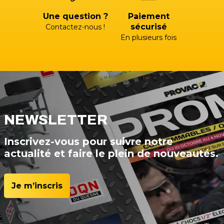
Une question ?
Paiement
sécurisé
Contactez-nous !
En plusieurs fois
NEWSLETTER
Inscrivez-vous pour suivre notre
actualité et faire le plein de nouveautés.
Je m’inscris