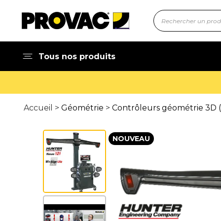
Tous nos produits
Accueil >
Géométrie
>
Contrôleurs géométrie 3D 
NOUVEAU