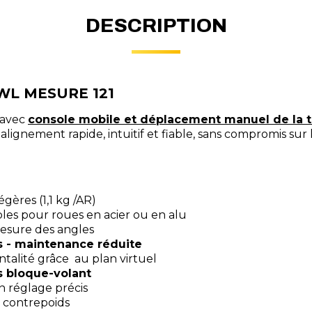
DESCRIPTION
L MESURE 121
 avec
console mobile et déplacement manuel de la t
 alignement rapide, intuitif et fiable, sans compromis sur l
gères (1,1 kg /AR)
ibles pour roues en acier ou en alu
esure des angles
es - maintenance réduite
talité grâce au plan virtuel
ns bloque-volant
n réglage précis
 contrepoids