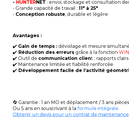
-
HUNTER
NET
: envoi, stockage et consultation de
- Grande capacité de travail :
11" à 25"
-
Conception robuste
, durable et légère
Avantages :
✔️
Gain de temps :
dévoilage et mesure simultané
✔️
Réduction des erreurs
grâce à la fonction
WIN
✔️ Outil de
communication clien
t : rapports clair
✔️ Maintenance limitée et fiabilité renforcée
✔️
Développement facile de l’activité géométri
​🔄 Garantie : 1 an MO et déplacement / 3 ans pièces
Ou 5 ans en souscrivant à la
formule intégrale.
Obtenir un devis pour un contrat de maintenance