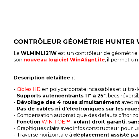
CONTRÔLEUR GÉOMÉTRIE HUNTER W
Le
WLMIML121W
est un contrôleur de géométrie
son
nouveau logiciel WinAlignLite
, il permet un
Description détaillée :
:
-
Cibles HD
en polycarbonate incassables et ultra-lé
-
Supports autencentrants
11" à 25"
, becs révers
-
Dévoilage des 4 roues simultanément
avec m
-
Pas de câbles ni d'électroniques sur les rou
- Compensation automatique des défauts d'horizon
-
Fonction
WIN TOE™
:
volant droit garanti, sa
- Graphiques clairs avec infos constructeur pour u
- Traverse horizontale à
déplacement assisté
par