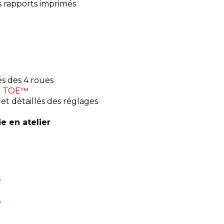
s rapports imprimés
s des 4 roues
 TOE™
s et détaillés des réglages
e en atelier
.
.