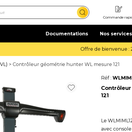
Commande rapi
Documentations
Nos services
Offre de bienvenue : 20€ offerts !
En savoir plus
(VL)
> Contrôleur géométrie hunter WL mesure 121
Réf :
WLMIM
Contrôleur
121
Le WLMIML12
avec console