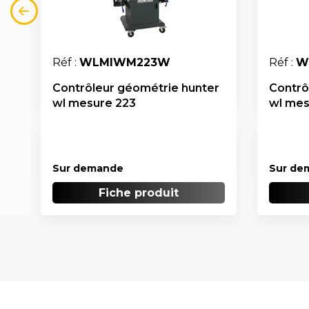
Réf :
WLMIWM223W
Réf :
W
Contrôleur géométrie hunter
Contrô
wl mesure 223
wl mes
Sur demande
Sur de
Fiche produit