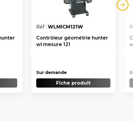
Réf :
WLMICM121W
R
hunter
Contrôleur géométrie hunter
C
wl mesure 121
w
Sur demande
S
Fiche produit