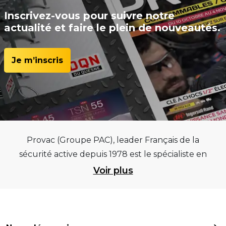
Inscrivez-vous pour suivre notre
actualité et faire le plein de nouveautés.
Je m’inscris
Provac (Groupe PAC), leader Français de la
sécurité active depuis 1978 est le spécialiste en
équipements pour garages et centres
Voir plus
automobiles, outillages pneumatiques et
électriques et consommables pneumaticiens au
service du pneumatique. Trouvez parmi les
meilleurs équipements sur des critères de