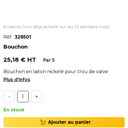
6 clients l'ont déjà acheté sur les 12 derniers mois
Réf :
328501
Bouchon
25,18 € HT
Par 5
Bouchon en laiton nickelé pour trou de valve
agricole.
-
+
En stock
Ajouter au panier