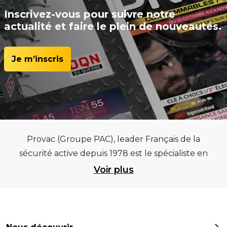
Inscrivez-vous pour suivre notre
actualité et faire le plein de nouveautés.
Je m’inscris
Provac (Groupe PAC), leader Français de la
sécurité active depuis 1978 est le spécialiste en
équipements pour garages et centres
Voir plus
automobiles, outillages pneumatiques et
électriques et consommables pneumaticiens au
service du pneumatique. Trouvez parmi les
meilleurs équipements sur des critères de