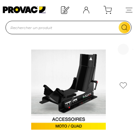
Offre de bienvenue : 20€ offerts !
En savoir plus