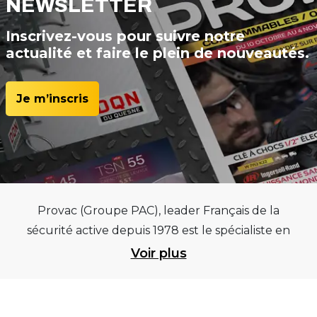
NEWSLETTER
Inscrivez-vous pour suivre notre
actualité et faire le plein de nouveautés.
Je m’inscris
Provac (Groupe PAC), leader Français de la
sécurité active depuis 1978 est le spécialiste en
équipements pour garages et centres
Voir plus
automobiles, outillages pneumatiques et
électriques et consommables pneumaticiens au
service du pneumatique. Trouvez parmi les