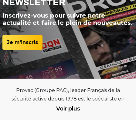
NEWSLETTER
Inscrivez-vous pour suivre notre
actualité et faire le plein de nouveautés.
Je m’inscris
Provac (Groupe PAC), leader Français de la
sécurité active depuis 1978 est le spécialiste en
équipements pour garages et centres
Voir plus
automobiles, outillages pneumatiques et
électriques et consommables pneumaticiens au
service du pneumatique. Trouvez parmi les