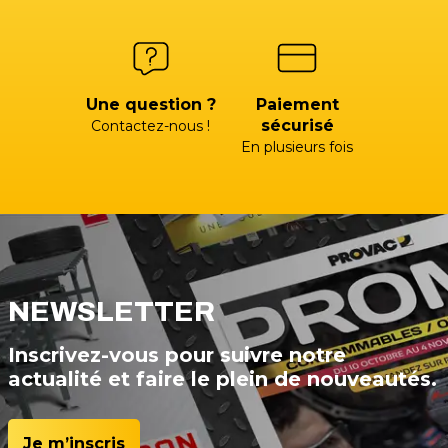
Une question ?
Paiement
sécurisé
Contactez-nous !
En plusieurs fois
NEWSLETTER
Inscrivez-vous pour suivre notre
actualité et faire le plein de nouveautés.
Je m’inscris