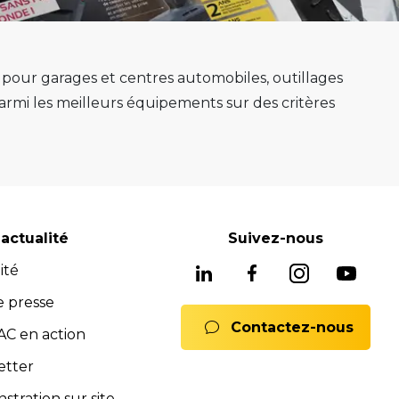
s pour garages et centres automobiles, outillages
mi les meilleurs équipements sur des critères
e au mieux sa mission.
e, ponts 2 colonnes, machines de montage de
gnostic avancés système ADAS, mais aussi les
soins, nous avons les solutions adaptées pour
reconnues pour leur fiabilité, leur durabilité et
actualité
Suivez-nous
 équipements fiables et durables.
ité
ne offre complète de services pour assurer
rats full service, formations). Notre équipe est
e presse
Contactez-nous
 Nous sommes là pour vous conseiller et vous
C en action
mmerciales et SAV sont à votre disposition pour
etter
ions.
tration sur site