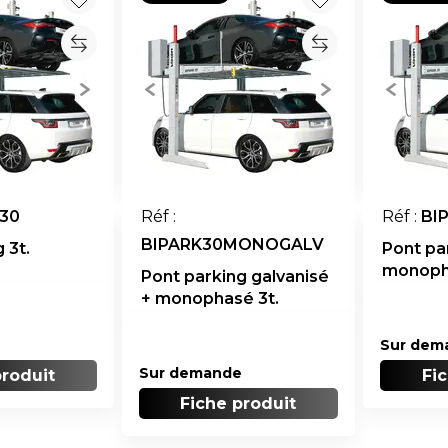
30
Réf :
Réf :
BI
BIPARK30MONOGALV
 3t.
Pont pa
monoph
Pont parking galvanisé
+ monophasé 3t.
Sur dem
Sur demande
produit
Fi
Fiche produit