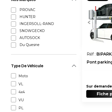
PROVAC
HUNTER
INGERSOLL-RAND
SNOWGECKO
AUTOSOCK
Du Quesne
Réf :
BIPARK
Pont parking
Type De Véhicule
Moto
VL
Sur demande
4x4
Fiche 
VU
PL