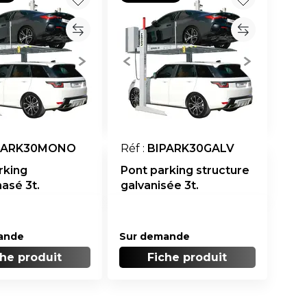
PARK30MONO
Réf :
BIPARK30GALV
rking
Pont parking structure
asé 3t.
galvanisée 3t.
ande
Sur demande
che produit
Fiche produit