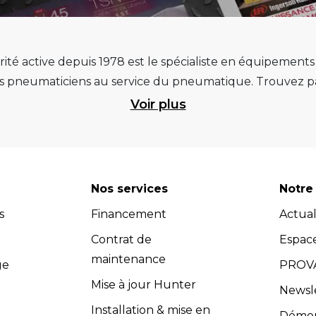
ité active depuis 1978 est le spécialiste en équipement
pneumaticiens au service du pneumatique. Trouvez par
ité et d’avance technologique pour que la roue rempliss
Voir plus
ts et matériels de garage : ponts élévateurs de voitur
 géométrie, compresseurs pistons et à vis, outils de dia
et les masses d’équilibrage... Quels que soient vos be
re atelier. Retrouvez une sélection de marques renommées, 
Nos services
Notre 
 Vous pouvez donc avoir l'assurance d'investir dans des
s
Financement
Actual
dispose d’un service après-vente efficace et propose u
s (contrats de maintenance, extensions de garantie, cont
Contrat de
Espac
compétents dans le domaine de l'équipement de garage.
maintenance
ge
PROVA
adaptés à vos besoins spécifiques. Les équipes Provac co
Mise à jour Hunter
Newsl
nir un soutien technique et répondre à toutes vos quest
Installation & mise en
Démons