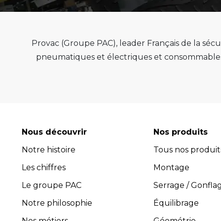
Provac (Groupe PAC), leader Français de la sécur
pneumatiques et électriques et consommables 
de qualité, de pérenn
Provac propose une large gamme d'équipemen
pneus, équilibreuses de roue, contrôleur de
consommables comme les valves pneu tubeless 
optimiser l'efficacité et la productivité de vot
Nous découvrir
Nos produits
leur performance exceptionnelle.
Notre histoire
Tous nos produit
Avec plus de 45 ans d’expérience, PROVAC 
Les chiffres
l’installation et la maintenance des équipement
Montage
composée de professionnels expérimentés et 
Le groupe PAC
Serrage / Gonfla
guider dans le choix des équipements les plus 
Notre philosophie
Équilibrage
four
Nos métiers
Géométrie