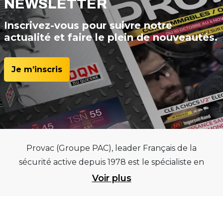
NEWSLETTER
Inscrivez-vous pour suivre notre
actualité et faire le plein de nouveautés.
Je m’inscris
Provac (Groupe PAC), leader Français de la
sécurité active depuis 1978 est le spécialiste en
équipements pour garages et centres
Voir plus
automobiles, outillages pneumatiques et
électriques et consommables pneumaticiens au
service du pneumatique. Trouvez parmi les