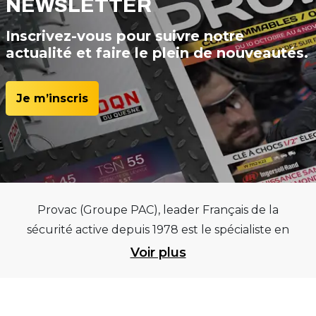
NEWSLETTER
Inscrivez-vous pour suivre notre
actualité et faire le plein de nouveautés.
Je m’inscris
Provac (Groupe PAC), leader Français de la
sécurité active depuis 1978 est le spécialiste en
équipements pour garages et centres
Voir plus
automobiles, outillages pneumatiques et
électriques et consommables pneumaticiens au
service du pneumatique. Trouvez parmi les