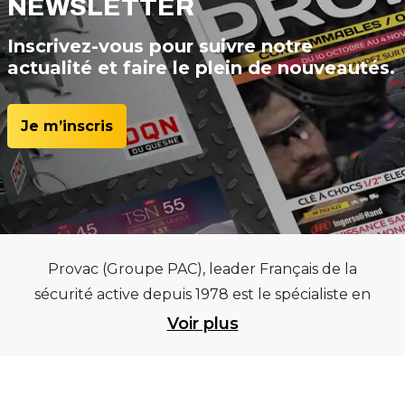
NEWSLETTER
Inscrivez-vous pour suivre notre
actualité et faire le plein de nouveautés.
Je m’inscris
Provac (Groupe PAC), leader Français de la
sécurité active depuis 1978 est le spécialiste en
équipements pour garages et centres
Voir plus
automobiles, outillages pneumatiques et
électriques et consommables pneumaticiens au
service du pneumatique. Trouvez parmi les