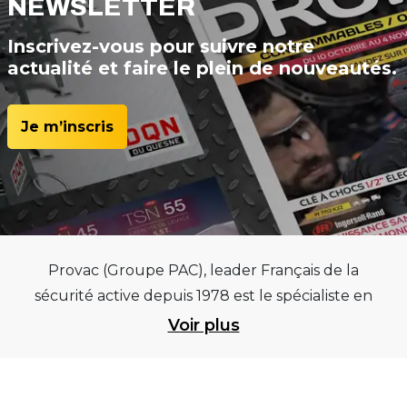
NEWSLETTER
Inscrivez-vous pour suivre notre
actualité et faire le plein de nouveautés.
Je m’inscris
Provac (Groupe PAC), leader Français de la
sécurité active depuis 1978 est le spécialiste en
équipements pour garages et centres
Voir plus
automobiles, outillages pneumatiques et
électriques et consommables pneumaticiens au
service du pneumatique. Trouvez parmi les