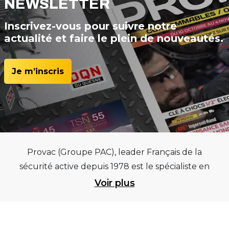
NEWSLETTER
Inscrivez-vous pour suivre notre
actualité et faire le plein de nouveautés.
Je m’inscris
Provac (Groupe PAC), leader Français de la
sécurité active depuis 1978 est le spécialiste en
équipements pour garages et centres
Voir plus
automobiles, outillages pneumatiques et
électriques et consommables pneumaticiens au
service du pneumatique. Trouvez parmi les