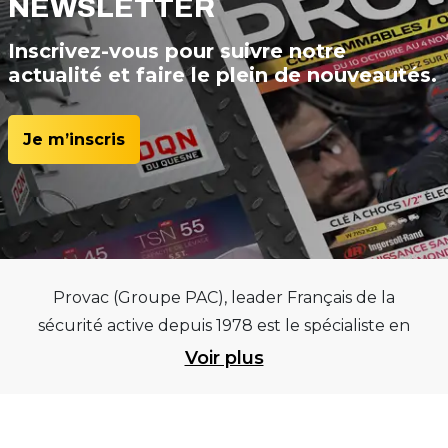
NEWSLETTER
Inscrivez-vous pour suivre notre
actualité et faire le plein de nouveautés.
Je m’inscris
Provac (Groupe PAC), leader Français de la
sécurité active depuis 1978 est le spécialiste en
équipements pour garages et centres
Voir plus
automobiles, outillages pneumatiques et
électriques et consommables pneumaticiens au
service du pneumatique. Trouvez parmi les