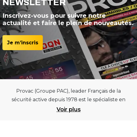
NEWSLETTER
Inscrivez-vous pour suivre notre
actualité et faire le plein de nouveautés.
Je m’inscris
Provac (Groupe PAC), leader Français de la
sécurité active depuis 1978 est le spécialiste en
équipements pour garages et centres
Voir plus
automobiles, outillages pneumatiques et
électriques et consommables pneumaticiens au
service du pneumatique. Trouvez parmi les