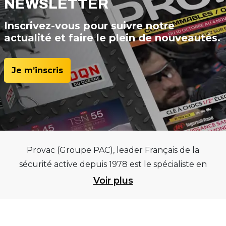
NEWSLETTER
Inscrivez-vous pour suivre notre
actualité et faire le plein de nouveautés.
Je m’inscris
Provac (Groupe PAC), leader Français de la
sécurité active depuis 1978 est le spécialiste en
équipements pour garages et centres
Voir plus
automobiles, outillages pneumatiques et
électriques et consommables pneumaticiens au
service du pneumatique. Trouvez parmi les