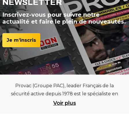
NEWSLETTER
Inscrivez-vous pour suivre notre
actualité et faire le plein de nouveautés.
Je m’inscris
Provac (Groupe PAC), leader Français de la
sécurité active depuis 1978 est le spécialiste en
équipements pour garages et centres
Voir plus
automobiles, outillages pneumatiques et
électriques et consommables pneumaticiens au
service du pneumatique. Trouvez parmi les