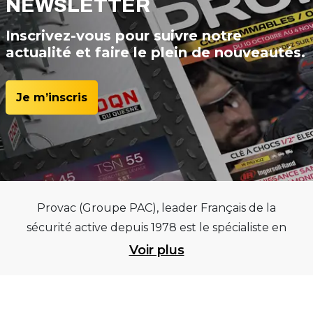
NEWSLETTER
Inscrivez-vous pour suivre notre
actualité et faire le plein de nouveautés.
Je m’inscris
Provac (Groupe PAC), leader Français de la
sécurité active depuis 1978 est le spécialiste en
équipements pour garages et centres
Voir plus
automobiles, outillages pneumatiques et
électriques et consommables pneumaticiens au
service du pneumatique. Trouvez parmi les