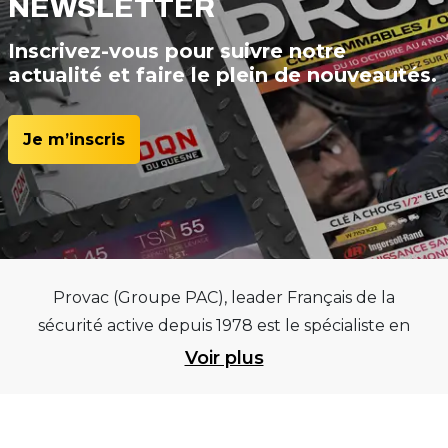
NEWSLETTER
Inscrivez-vous pour suivre notre
actualité et faire le plein de nouveautés.
Je m’inscris
Provac (Groupe PAC), leader Français de la
sécurité active depuis 1978 est le spécialiste en
équipements pour garages et centres
Voir plus
automobiles, outillages pneumatiques et
électriques et consommables pneumaticiens au
service du pneumatique. Trouvez parmi les