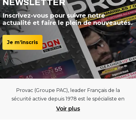
NEWSLETTER
Inscrivez-vous pour suivre notre
actualité et faire le plein de nouveautés.
Je m’inscris
Provac (Groupe PAC), leader Français de la
sécurité active depuis 1978 est le spécialiste en
équipements pour garages et centres
Voir plus
automobiles, outillages pneumatiques et
électriques et consommables pneumaticiens au
service du pneumatique. Trouvez parmi les