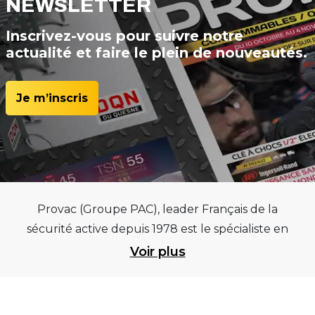
NEWSLETTER
Inscrivez-vous pour suivre notre
actualité et faire le plein de nouveautés.
Je m’inscris
Provac (Groupe PAC), leader Français de la
sécurité active depuis 1978 est le spécialiste en
équipements pour garages et centres
Voir plus
automobiles, outillages pneumatiques et
électriques et consommables pneumaticiens au
service du pneumatique. Trouvez parmi les