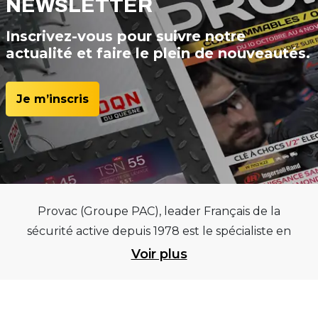
NEWSLETTER
Inscrivez-vous pour suivre notre
actualité et faire le plein de nouveautés.
Je m’inscris
Provac (Groupe PAC), leader Français de la
sécurité active depuis 1978 est le spécialiste en
équipements pour garages et centres
Voir plus
automobiles, outillages pneumatiques et
électriques et consommables pneumaticiens au
service du pneumatique. Trouvez parmi les