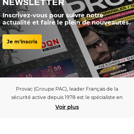
NEWSLETTER
Inscrivez-vous pour suivre notre
actualité et faire le plein de nouveautés.
Je m’inscris
Provac (Groupe PAC), leader Français de la
sécurité active depuis 1978 est le spécialiste en
équipements pour garages et centres
Voir plus
automobiles, outillages pneumatiques et
électriques et consommables pneumaticiens au
service du pneumatique. Trouvez parmi les