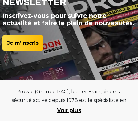
NEWSLETTER
Inscrivez-vous pour suivre notre
actualité et faire le plein de nouveautés.
Je m’inscris
Provac (Groupe PAC), leader Français de la
sécurité active depuis 1978 est le spécialiste en
équipements pour garages et centres
Voir plus
automobiles, outillages pneumatiques et
électriques et consommables pneumaticiens au
service du pneumatique. Trouvez parmi les