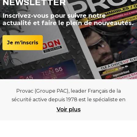
NEWSLETTER
Inscrivez-vous pour suivre notre
actualité et faire le plein de nouveautés.
Je m’inscris
Provac (Groupe PAC), leader Français de la
sécurité active depuis 1978 est le spécialiste en
équipements pour garages et centres
Voir plus
automobiles, outillages pneumatiques et
électriques et consommables pneumaticiens au
service du pneumatique. Trouvez parmi les