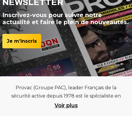
NEWSLETTER
Inscrivez-vous pour suivre notre
actualité et faire le plein de nouveautés.
Je m’inscris
Provac (Groupe PAC), leader Français de la
sécurité active depuis 1978 est le spécialiste en
équipements pour garages et centres
Voir plus
automobiles, outillages pneumatiques et
électriques et consommables pneumaticiens au
service du pneumatique. Trouvez parmi les