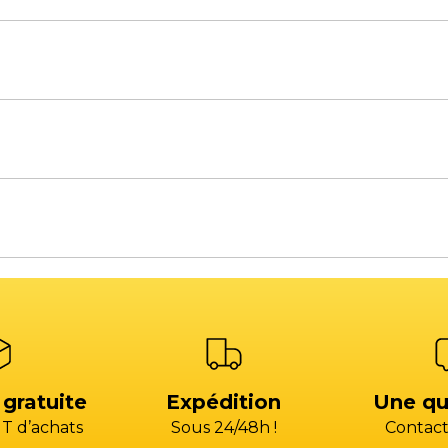
à 18H00 / Le vendredi de 8H00 à 12H00 et de 14H00 à 1
à 18H00 / Le vendredi de 8H00 à 12H30 et de 13H30 à 17
s de rechange
Atelier SAV
s, une équilibreuse, un pont élévateur ou bien un aut
)4 13 93 87 00 (CHOIX 2)
+33 (0)4 13 93 87 00 (CH
acts commerciaux
Voir la carte des commerciaux
)4 42 79 03 24
+33 (0)4 42 79 03 24
atelier@gp-services.fr
@gp-services.fr
à 18H00 / Le vendredi de 8H00 à 12H00 et de 14H00 à 1
ent
Comptabilité fournis
s@groupepac.com
compta.fournisseur
HOIX 3)
04 42 15 35 35 (CHOIX 
 gratuite
Expédition
Une qu
T d’achats
Sous 24/48h !
Contact