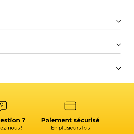
7H00.
H00.
Facturation SAV
re équipement ? Contactez les commerciaux de
OIX 3)
factures@gp-services.fr
7H00.
seur
s@groupepac.com
4)
estion ?
Paiement sécurisé
ez-nous !
En plusieurs fois