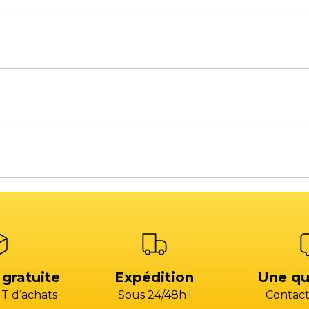
à 18H00 / Le vendredi de 8H00 à 12H00 et de 14H00 à 1
à 18H00 / Le vendredi de 8H00 à 12H30 et de 13H30 à 17
s de rechange
Atelier SAV
s, une équilibreuse, un pont élévateur ou bien un aut
)4 13 93 87 00 (CHOIX 2)
+33 (0)4 13 93 87 00 (CH
acts commerciaux
Voir la carte des commerciaux
)4 42 79 03 24
+33 (0)4 42 79 03 24
atelier@gp-services.fr
@gp-services.fr
à 18H00 / Le vendredi de 8H00 à 12H00 et de 14H00 à 1
ent
Comptabilité fournis
s@groupepac.com
compta.fournisseur
HOIX 3)
04 42 15 35 35 (CHOIX 
 gratuite
Expédition
Une qu
T d’achats
Sous 24/48h !
Contact