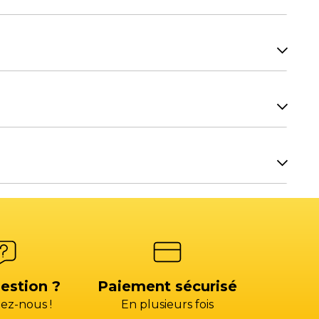
7H00.
H00.
Facturation SAV
re équipement ? Contactez les commerciaux de
OIX 3)
factures@gp-services.fr
7H00.
seur
s@groupepac.com
4)
estion ?
Paiement sécurisé
ez-nous !
En plusieurs fois