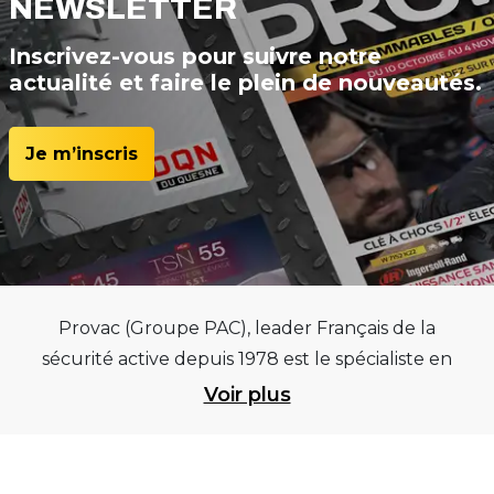
NEWSLETTER
Inscrivez-vous pour suivre notre
actualité et faire le plein de nouveautés.
Je m’inscris
Provac (Groupe PAC), leader Français de la
sécurité active depuis 1978 est le spécialiste en
équipements pour garages et centres
Voir plus
automobiles, outillages pneumatiques et
électriques et consommables pneumaticiens au
service du pneumatique. Trouvez parmi les