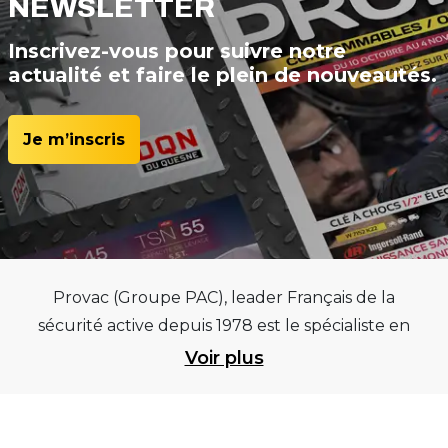
NEWSLETTER
Inscrivez-vous pour suivre notre
actualité et faire le plein de nouveautés.
Je m’inscris
Provac (Groupe PAC), leader Français de la
sécurité active depuis 1978 est le spécialiste en
équipements pour garages et centres
Voir plus
automobiles, outillages pneumatiques et
électriques et consommables pneumaticiens au
service du pneumatique. Trouvez parmi les